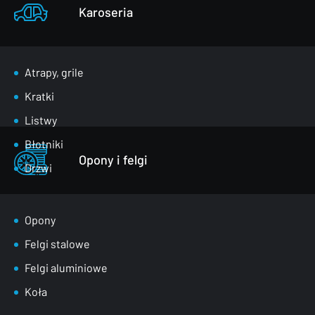
Karoseria
Atrapy, grile
Kratki
Listwy
Błotniki
Opony i felgi
Drzwi
Klapy bagażnika
Lusterka
Opony
Maski
Felgi stalowe
Nadkola
Felgi aluminiowe
Pasy przednie
Koła
Szyby