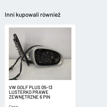
16-
KOMPLETNY
PRZÓD
Inni kupowali również
XENON
ZDERZAK
VW GOLF PLUS 05-13
LUSTERKO PRAWE
ZEWNĘTRZNE 6 PIN
Cena: