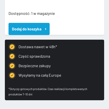
ilość
Dostępność:
1 w magazynie
AUDI
A4
Dodaj do koszyka
B9
8W
16-
KOMPLETNY
Dostawa nawet w 48h*
PRZÓD
XENON
Część sprawdzona
ZDERZAK
Bezpieczne zakupy
Wysyłamy na całą Europe
*Dotyczy gotowych produktów. Czas realizacji kompletowanych
produktów 7-10 dni