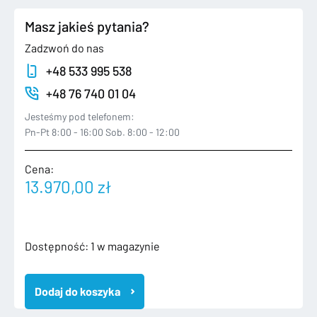
Masz jakieś pytania?
Zadzwoń do nas
+48 533 995 538
+48 76 740 01 04
Jesteśmy pod telefonem:
Pn-Pt 8:00 - 16:00 Sob. 8:00 - 12:00
Cena:
13.970,00
zł
ilość
Dostępność:
1 w magazynie
AUDI
A4
Dodaj do koszyka
B9
8W