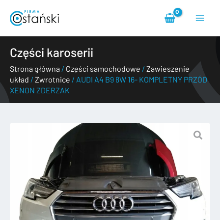
Przejdź
Main
do
treści
Menu
Części karoserii
Strona główna
/
Części samochodowe
/
Zawieszenie
układ
/
Zwrotnice
/ AUDI A4 B9 8W 16- KOMPLETNY PRZÓD
XENON ZDERZAK