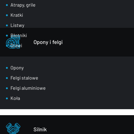
Atrapy, grile
Kratki
Listwy
Błotniki
Opony i felgi
Drzwi
Klapy bagażnika
Lusterka
Opony
Maski
Felgi stalowe
Nadkola
Felgi aluminiowe
Pasy przednie
Koła
Szyby
Zderzaki
Pozostałe – części karoserii
Silnik