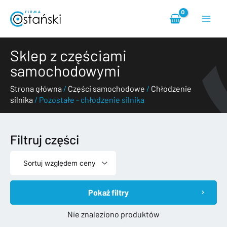
Przejdź
Main
do
treści
Menu
Sklep z częściami
samochodowymi
Strona główna
/
Części samochodowe
/
Chłodzenie
silnika
/ Pozostałe - chłodzenie silnika
Filtruj części
Pokaż filtry
Nie znaleziono produktów