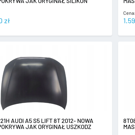
POKRYWA JAK ORYGINAŁ SILIKON
MAS
Cena
00
zł
1.5
21H AUDI A5 S5 LIFT 8T 2012- NOWA
8T08
POKRYWA JAK ORYGINAŁ USZKODZ
MAS