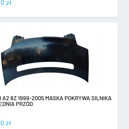
00
zł
I A2 8Z 1999-2005 MASKA POKRYWA SILNIKA
EDNIA PRZÓD
:
00
zł