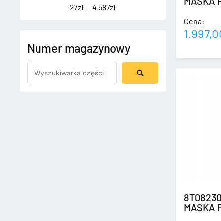
MASKA 
27
zł
—
4 587
zł
Cena:
1.997,
Numer magazynowy
Szukaj
...
8T08230
MASKA 