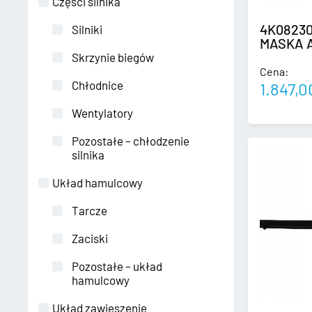
Części silnika
4K08230
Silniki
MASKA 
Skrzynie biegów
Cena:
Chłodnice
1.847,
Wentylatory
Pozostałe – chłodzenie
silnika
Układ hamulcowy
Tarcze
Zaciski
Pozostałe – układ
hamulcowy
Układ zawieszenie