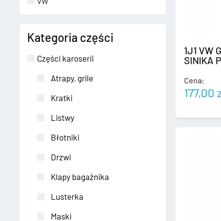
VW
Kategoria części
1J1 VW 
Części karoserii
SINIKA 
Atrapy, grile
Cena:
177,00
Kratki
Listwy
Błotniki
Drzwi
Klapy bagażnika
Lusterka
Maski