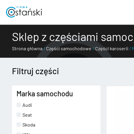
Przejdź
do
treści
Sklep z częściami samo
Strona główna
/
Części samochodowe
/
Części karoserii
/ 
Filtruj części
Marka samochodu
Audi
Seat
Skoda