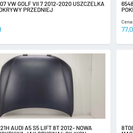
07 VW GOLF VII 7 2012-2020 USZCZELKA
654
POKRYWY PRZEDNIEJ
POK
Cena
ł
77,
21H AUDI A5 S5 LIFT 8T 2012- NOWA
8T08