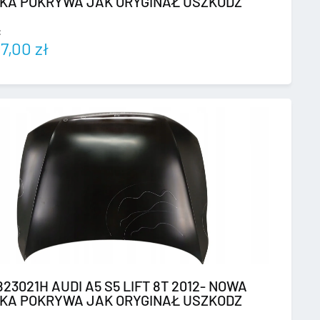
KA POKRYWA JAK ORYGINAŁ USZKODZ
:
97,00
zł
23021H AUDI A5 S5 LIFT 8T 2012- NOWA
KA POKRYWA JAK ORYGINAŁ USZKODZ