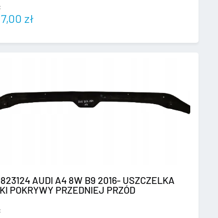
:
97,00
zł
823124 AUDI A4 8W B9 2016- USZCZELKA
KI POKRYWY PRZEDNIEJ PRZÓD
: