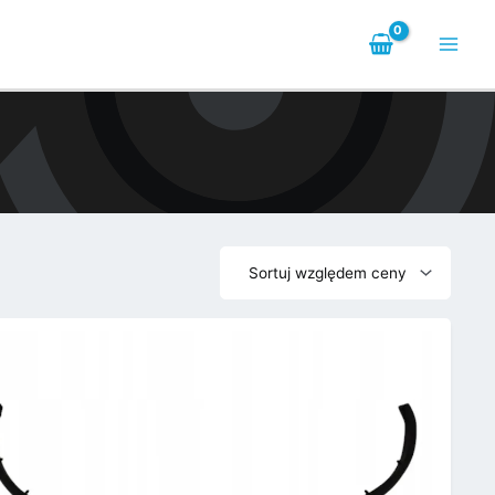
Main
Men