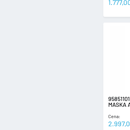
1.777,0
9585110
MASKA A
Cena:
2.997,