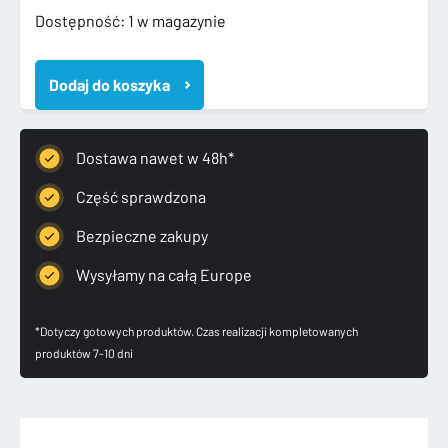
ilość
Dostępność:
1 w magazynie
VW
T5
Dodaj do koszyka
LIFT
ODBLASK
ZDERZAKA
PRAWY
Dostawa nawet w 48h*
TYLNY
7E0945106A
Część sprawdzona
Bezpieczne zakupy
Wysyłamy na całą Europe
*Dotyczy gotowych produktów. Czas realizacji kompletowanych
produktów 7-10 dni