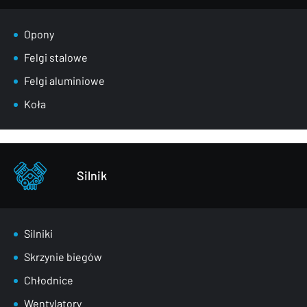
Klapy bagażnika
Lusterka
Opony
Maski
Felgi stalowe
Nadkola
Felgi aluminiowe
Pasy przednie
Koła
Szyby
Zderzaki
Pozostałe – części karoserii
Silnik
Silniki
Skrzynie biegów
Chłodnice
Wentylatory