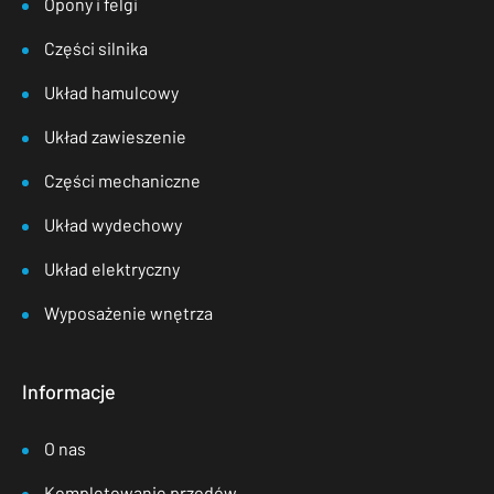
Opony i felgi
Części silnika
Układ hamulcowy
Układ zawieszenie
Części mechaniczne
Układ wydechowy
Układ elektryczny
Wyposażenie wnętrza
Informacje
O nas
Kompletowanie przodów