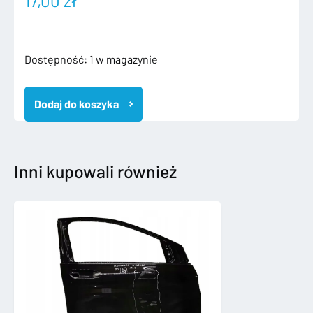
17,00
zł
ilość
Dostępność:
1 w magazynie
VW
T5
Dodaj do koszyka
LIFT
ODBLASK
ZDERZAKA
PRAWY
TYLNY
Inni kupowali również
7E0945106A