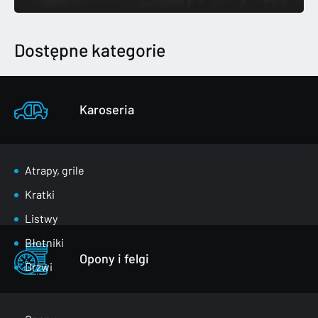
Dostępne kategorie
Karoseria
Atrapy, grile
Kratki
Listwy
Błotniki
Opony i felgi
Drzwi
Klapy bagażnika
Lusterka