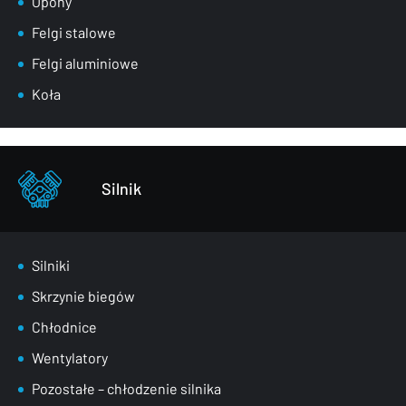
Opony
Maski
Felgi stalowe
Nadkola
Felgi aluminiowe
Pasy przednie
Koła
Szyby
Zderzaki
Pozostałe – części karoserii
Silnik
Silniki
Skrzynie biegów
Chłodnice
Wentylatory
Pozostałe – chłodzenie silnika