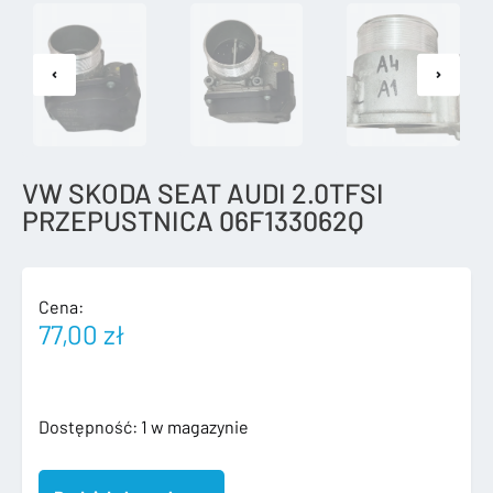
VW SKODA SEAT AUDI 2.0TFSI
PRZEPUSTNICA 06F133062Q
Cena:
77,00
zł
ilość
Dostępność:
1 w magazynie
VW
SKODA