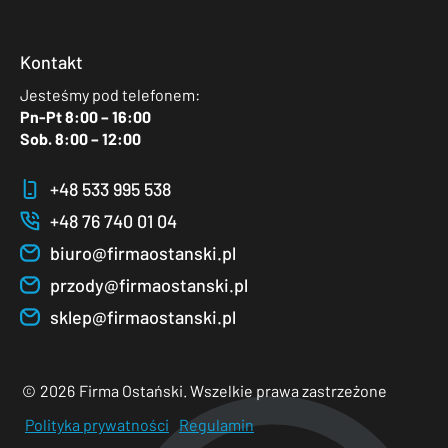
Kontakt
Jesteśmy pod telefonem:
Pn-Pt 8:00 – 16:00
Sob. 8:00 – 12:00
+48 533 995 538
+48 76 740 01 04
biuro@firmaostanski.pl
przody@firmaostanski.pl
sklep@firmaostanski.pl
©
2026
Firma Ostański. Wszelkie prawa zastrzeżone
Polityka prywatności
Regulamin