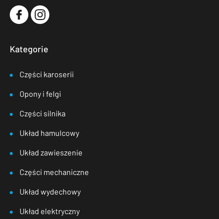
Kategorie
Części karoserii
Opony i felgi
Części silnika
Układ hamulcowy
Układ zawieszenie
Części mechaniczne
Układ wydechowy
Układ elektryczny