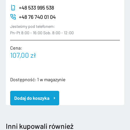
+48 533 995 538
+48 76 740 01 04
Jesteśmy pod telefonem:
Pn-Pt 8:00 - 16:00 Sob. 8:00 - 12:00
Cena:
107,00
zł
ilość
Dostępność:
1 w magazynie
VW
GOLF
Dodaj do koszyka
VIII
8
20-
HB
ZDERZAK
Inni kupowali również