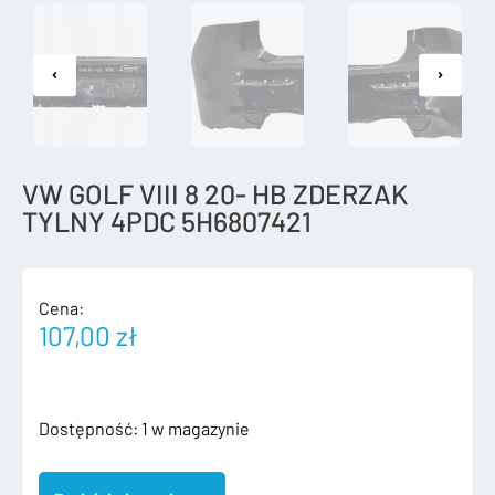
VW GOLF VIII 8 20- HB ZDERZAK
TYLNY 4PDC 5H6807421
Cena:
107,00
zł
ilość
Dostępność:
1 w magazynie
VW
GOLF