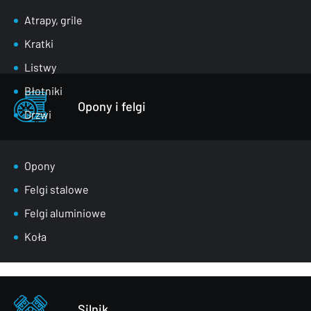
Atrapy, grile
Kratki
Listwy
Błotniki
Opony i felgi
Drzwi
Klapy bagażnika
Lusterka
Opony
Maski
Felgi stalowe
Nadkola
Felgi aluminiowe
Pasy przednie
Koła
Szyby
Zderzaki
Pozostałe – części karoserii
Silnik