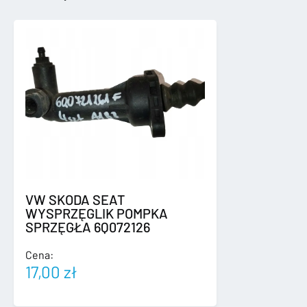
TYLNY
4PDC
5H6807421
VW SKODA SEAT
WYSPRZĘGLIK POMPKA
SPRZĘGŁA 6Q072126
Cena:
17,00
zł