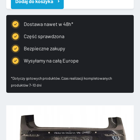
Dodaj do koszyka
VIII
8
20-
HB
Dostawa nawet w 48h*
ZDERZAK
TYLNY
Część sprawdzona
4PDC
Bezpieczne zakupy
5H6807421
Wysyłamy na całą Europe
*Dotyczy gotowych produktów. Czas realizacji kompletowanych
produktów 7-10 dni