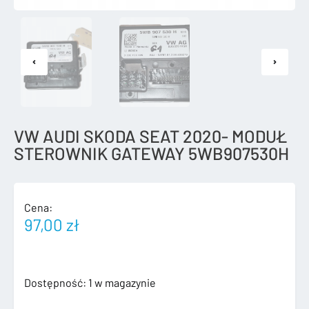
VW AUDI SKODA SEAT 2020- MODUŁ
STEROWNIK GATEWAY 5WB907530H
Cena:
97,00
zł
ilość
Dostępność:
1 w magazynie
VW