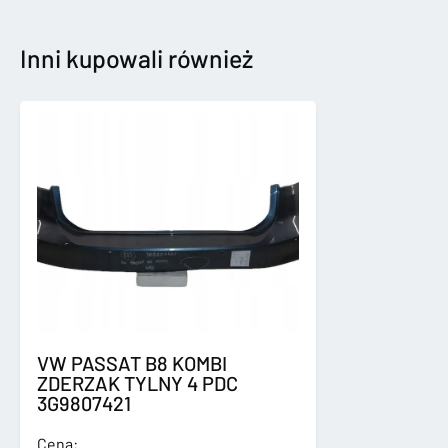
2020-
MODUŁ
STEROWNIK
Inni kupowali również
GATEWAY
5WB907530H
VW PASSAT B8 KOMBI
ZDERZAK TYLNY 4 PDC
3G9807421
Cena: