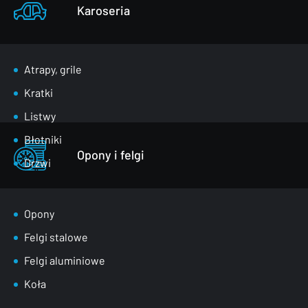
Karoseria
Atrapy, grile
Kratki
Listwy
Błotniki
Opony i felgi
Drzwi
Klapy bagażnika
Lusterka
Opony
Maski
Felgi stalowe
Nadkola
Felgi aluminiowe
Pasy przednie
Koła
Szyby