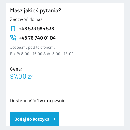
Masz jakieś pytania?
Zadzwoń do nas
+48 533 995 538
+48 76 740 01 04
Jesteśmy pod telefonem:
Pn-Pt 8:00 - 16:00 Sob. 8:00 - 12:00
Cena:
97,00
zł
ilość
Dostępność:
1 w magazynie
VW
AUDI
Dodaj do koszyka
SKODA
SEAT