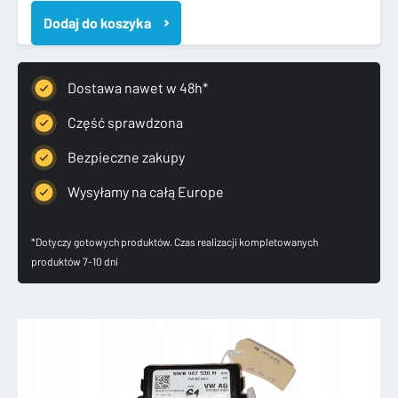
AUDI
Dodaj do koszyka
SKODA
SEAT
2020-
MODUŁ
Dostawa nawet w 48h*
STEROWNIK
GATEWAY
Część sprawdzona
5WB907530H
Bezpieczne zakupy
Wysyłamy na całą Europe
*Dotyczy gotowych produktów. Czas realizacji kompletowanych
produktów 7-10 dni