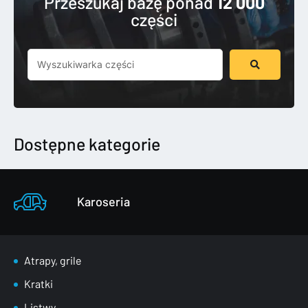
Przeszukaj bazę ponad
12 000
części
Szukaj
...
Dostępne kategorie
Karoseria
Atrapy, grile
Kratki
Listwy