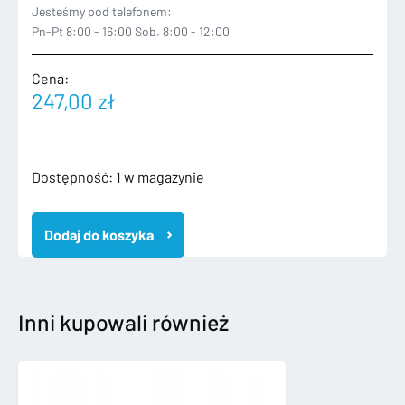
Jesteśmy pod telefonem:
Pn-Pt 8:00 - 16:00 Sob. 8:00 - 12:00
Cena:
247,00
zł
ilość
Dostępność:
1 w magazynie
TOYOTA
PROACE
Dodaj do koszyka
II
2016-
LAMPA
PRAWA
PRZEDNIA
Inni kupowali również
XENON