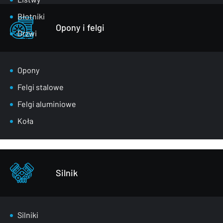
Błotniki
Opony i felgi
Drzwi
Klapy bagażnika
Lusterka
Opony
Maski
Felgi stalowe
Nadkola
Felgi aluminiowe
Pasy przednie
Koła
Szyby
Zderzaki
Pozostałe – części karoserii
Silnik
Silniki