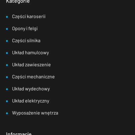
Kategorie
Części karoserii
Opony i felgi
Części silnika
Układ hamulcowy
Układ zawieszenie
Części mechaniczne
Układ wydechowy
Układ elektryczny
Wyposażenie wnętrza
Informacje