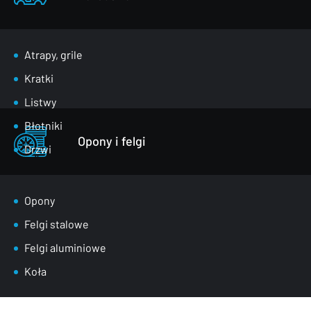
Atrapy, grile
Kratki
Listwy
Błotniki
Opony i felgi
Drzwi
Klapy bagażnika
Lusterka
Opony
Maski
Felgi stalowe
Nadkola
Felgi aluminiowe
Pasy przednie
Koła
Szyby