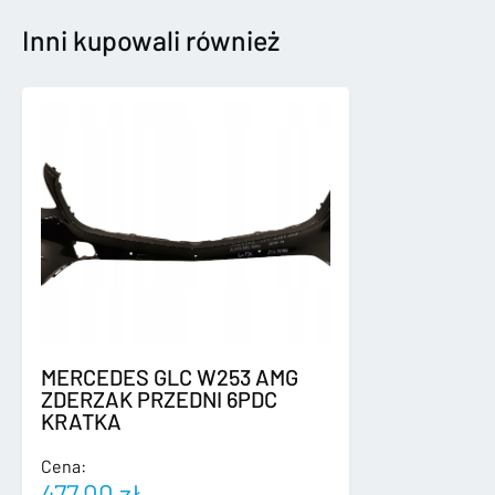
NAWIGACJI
MMI
Inni kupowali również
5FA035862M
MERCEDES GLC W253 AMG
ZDERZAK PRZEDNI 6PDC
KRATKA
Cena:
477,00
zł