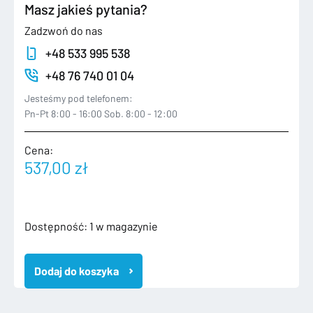
Masz jakieś pytania?
Zadzwoń do nas
+48 533 995 538
+48 76 740 01 04
Jesteśmy pod telefonem:
Pn-Pt 8:00 - 16:00 Sob. 8:00 - 12:00
Cena:
537,00
zł
ilość
Dostępność:
1 w magazynie
SEAT
LEON
Dodaj do koszyka
IV
4
CZYTNIK