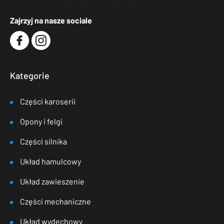
Zajrzyj na nasze sociale
Kategorie
Części karoserii
Opony i felgi
Części silnika
Układ hamulcowy
Układ zawieszenie
Części mechaniczne
Układ wydechowy