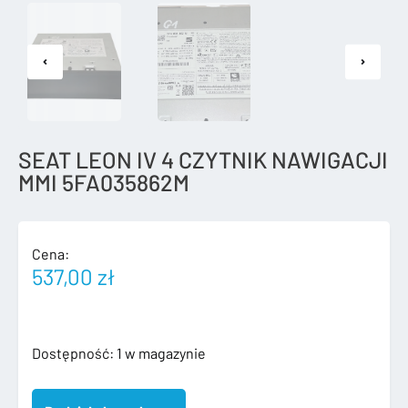
SEAT LEON IV 4 CZYTNIK NAWIGACJI
MMI 5FA035862M
Cena:
537,00
zł
ilość
Dostępność:
1 w magazynie
SEAT
LEON