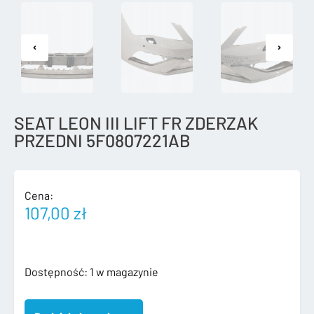
SEAT LEON III LIFT FR ZDERZAK
PRZEDNI 5F0807221AB
Cena:
107,00
zł
ilość
Dostępność:
1 w magazynie
SEAT
LEON