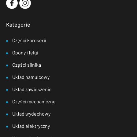
Kategorie
Części karoserii
Opony i felgi
Części silnika
Układ hamulcowy
Układ zawieszenie
Części mechaniczne
Układ wydechowy
Układ elektryczny