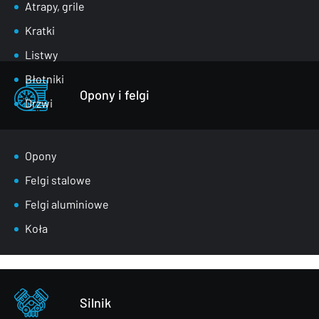
Atrapy, grile
Kratki
Listwy
Błotniki
Opony i felgi
Drzwi
Klapy bagażnika
Lusterka
Opony
Maski
Felgi stalowe
Nadkola
Felgi aluminiowe
Pasy przednie
Koła
Szyby
Zderzaki
Pozostałe – części karoserii
Silnik