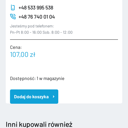
+48 533 995 538
+48 76 740 01 04
Jesteśmy pod telefonem:
Pn-Pt 8:00 - 16:00 Sob. 8:00 - 12:00
Cena:
107,00
zł
ilość
Dostępność:
1 w magazynie
SEAT
LEON
Dodaj do koszyka
III
LIFT
FR
ZDERZAK
PRZEDNI
Inni kupowali również