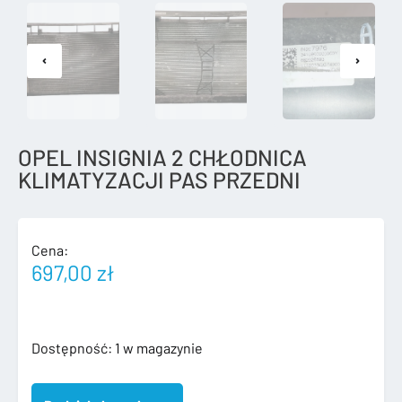
OPEL INSIGNIA 2 CHŁODNICA
KLIMATYZACJI PAS PRZEDNI
Cena:
697,00
zł
ilość
Dostępność:
1 w magazynie
OPEL
INSIGNIA