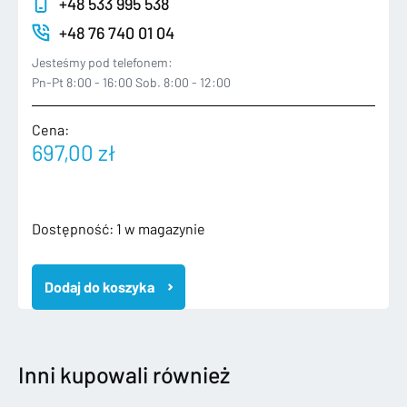
+48 533 995 538
+48 76 740 01 04
Jesteśmy pod telefonem:
Pn-Pt 8:00 - 16:00 Sob. 8:00 - 12:00
Cena:
697,00
zł
ilość
Dostępność:
1 w magazynie
OPEL
INSIGNIA
Dodaj do koszyka
2
CHŁODNICA
KLIMATYZACJI
PAS
PRZEDNI
Inni kupowali również