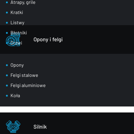
Atrapy, grile
Kratki
Listwy
Błotniki
Opony i felgi
Drzwi
Klapy bagażnika
Lusterka
Opony
Maski
Felgi stalowe
Nadkola
Felgi aluminiowe
Pasy przednie
Koła
Szyby
Zderzaki
Pozostałe – części karoserii
Silnik