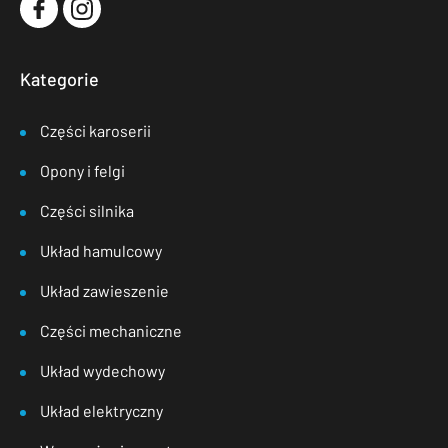
Kategorie
Części karoserii
Opony i felgi
Części silnika
Układ hamulcowy
Układ zawieszenie
Części mechaniczne
Układ wydechowy
Układ elektryczny