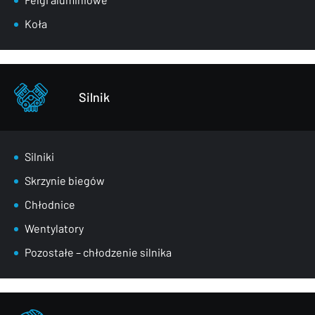
Pasy przednie
Koła
Szyby
Zderzaki
Pozostałe – części karoserii
Silnik
Silniki
Skrzynie biegów
Chłodnice
Wentylatory
Pozostałe – chłodzenie silnika