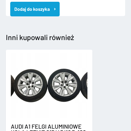
ASTRA
Dodaj do koszyka
H
III
2004-
2014
DRZWI
Inni kupowali również
PRAWE
PRZEDNIE
AUDI A1 FELGI ALUMINIOWE