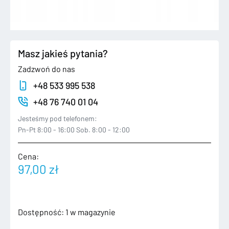
Masz jakieś pytania?
Zadzwoń do nas
+48 533 995 538
+48 76 740 01 04
Jesteśmy pod telefonem:
Pn-Pt 8:00 - 16:00 Sob. 8:00 - 12:00
Cena:
97,00
zł
ilość
Dostępność:
1 w magazynie
OPEL