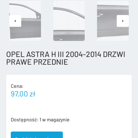
OPEL ASTRA H III 2004-2014 DRZWI
PRAWE PRZEDNIE
Cena:
97,00
zł
ilość
Dostępność:
1 w magazynie
OPEL
ASTRA