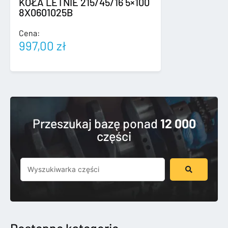
KOŁA LETNIE 215/45/16 5×100
8X0601025B
Cena:
997,00
zł
Przeszukaj bazę ponad
12 000
części
Szukaj
...