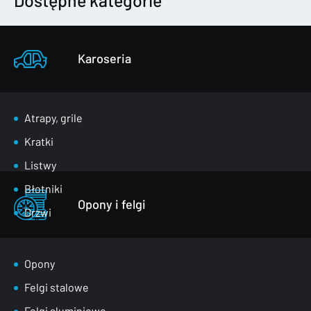
Dostępne kategorie
Karoseria
Atrapy, grile
Kratki
Listwy
Błotniki
Opony i felgi
Drzwi
Klapy bagażnika
Lusterka
Opony
Maski
Felgi stalowe
Nadkola
Felgi aluminiowe