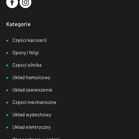
Kategorie
Części karoserii
Opony i felgi
Części silnika
Układ hamulcowy
Układ zawieszenie
Części mechaniczne
Układ wydechowy
Układ elektryczny