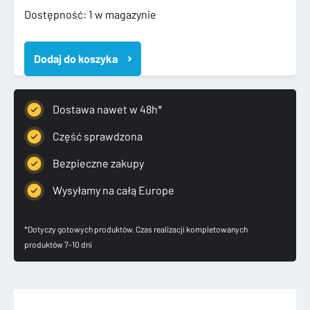
ilość
Dostępność:
1 w magazynie
MERCEDES
E
Dodaj do koszyka
KLASA
W213
2016-
ZDERZAK
Dostawa nawet w 48h*
PRZEDNI
PRZÓD
Część sprawdzona
Bezpieczne zakupy
Wysyłamy na całą Europe
*Dotyczy gotowych produktów. Czas realizacji kompletowanych
produktów 7-10 dni