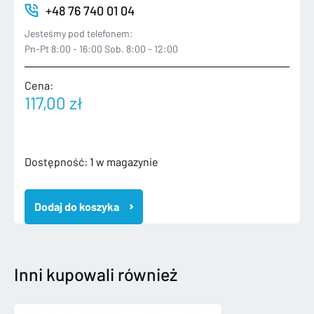
+48 76 740 01 04
Jesteśmy pod telefonem:
Pn-Pt 8:00 - 16:00 Sob. 8:00 - 12:00
Cena:
117,00
zł
ilość
Dostępność:
1 w magazynie
MERCEDES
E
Dodaj do koszyka
KLASA
W213
2016-
ZDERZAK
PRZEDNI
Inni kupowali również
PRZÓD