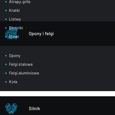
Atrapy, grile
Kratki
Listwy
Błotniki
Opony i felgi
Drzwi
Klapy bagażnika
Lusterka
Opony
Maski
Felgi stalowe
Nadkola
Felgi aluminiowe
Pasy przednie
Koła
Szyby
Zderzaki
Pozostałe – części karoserii
Silnik