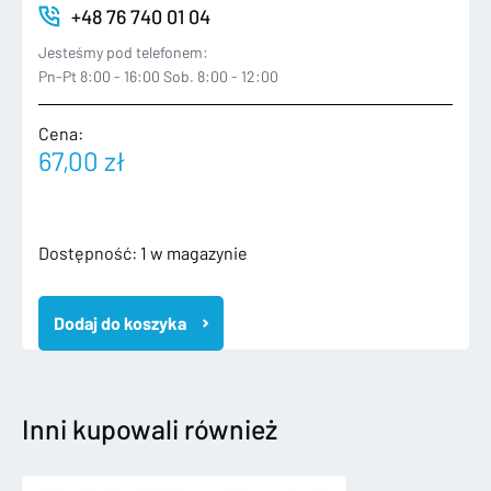
+48 76 740 01 04
Jesteśmy pod telefonem:
Pn-Pt 8:00 - 16:00 Sob. 8:00 - 12:00
Cena:
67,00
zł
ilość
Dostępność:
1 w magazynie
MERCEDES
C
Dodaj do koszyka
KLASA
205
KOMBI
ZDERZAK
TYLNY
Inni kupowali również
TYŁ
6