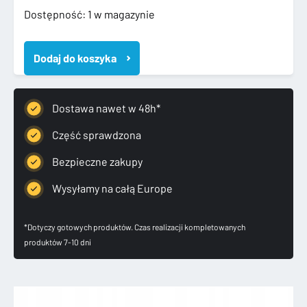
ilość
Dostępność:
1 w magazynie
MERCEDES
C
Dodaj do koszyka
KLASA
205
KOMBI
ZDERZAK
Dostawa nawet w 48h*
TYLNY
TYŁ
Część sprawdzona
6
Bezpieczne zakupy
PDC
Wysyłamy na całą Europe
*Dotyczy gotowych produktów. Czas realizacji kompletowanych
produktów 7-10 dni