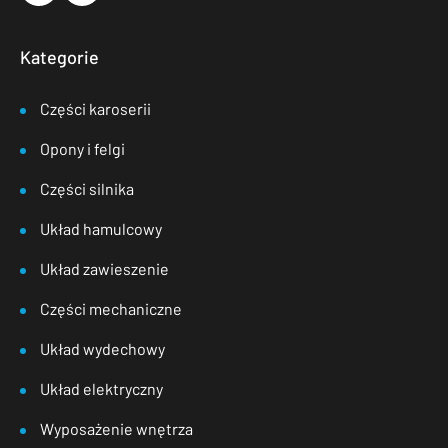
Kategorie
Części karoserii
Opony i felgi
Części silnika
Układ hamulcowy
Układ zawieszenie
Części mechaniczne
Układ wydechowy
Układ elektryczny
Wyposażenie wnętrza