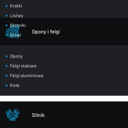
Kratki
Listwy
Błotniki
Opony i felgi
Drzwi
Klapy bagażnika
Lusterka
Opony
Maski
Felgi stalowe
Nadkola
Felgi aluminiowe
Pasy przednie
Koła
Szyby
Zderzaki
Pozostałe – części karoserii
Silnik