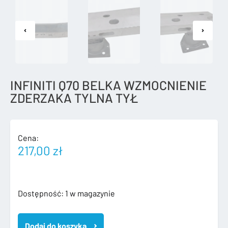
INFINITI Q70 BELKA WZMOCNIENIE
ZDERZAKA TYLNA TYŁ
Cena:
217,00
zł
ilość
Dostępność:
1 w magazynie
INFINITI
Q70
Dodaj do koszyka
BELKA