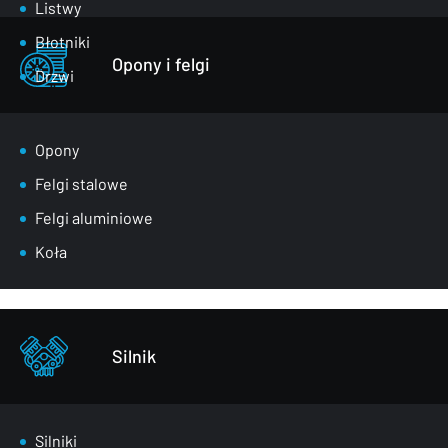
Listwy
Błotniki
Opony i felgi
Drzwi
Klapy bagażnika
Lusterka
Opony
Maski
Felgi stalowe
Nadkola
Felgi aluminiowe
Pasy przednie
Koła
Szyby
Zderzaki
Pozostałe – części karoserii
Silnik
Silniki