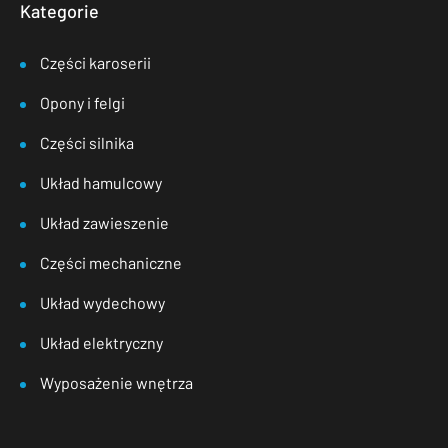
Kategorie
Części karoserii
Opony i felgi
Części silnika
Układ hamulcowy
Układ zawieszenie
Części mechaniczne
Układ wydechowy
Układ elektryczny
Wyposażenie wnętrza