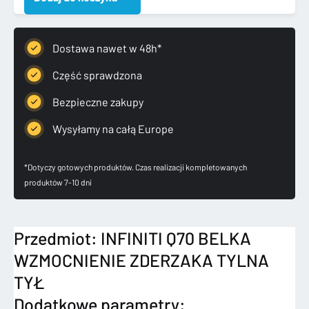
WZMOCNIENIE
ZDERZAKA
TYLNA
Dostawa nawet w 48h*
TYŁ
Część sprawdzona
Bezpieczne zakupy
Wysyłamy na całą Europe
*Dotyczy gotowych produktów. Czas realizacji kompletowanych
produktów 7-10 dni
Przedmiot: INFINITI Q70 BELKA
WZMOCNIENIE ZDERZAKA TYLNA
TYŁ
Dodatkowe parametry: