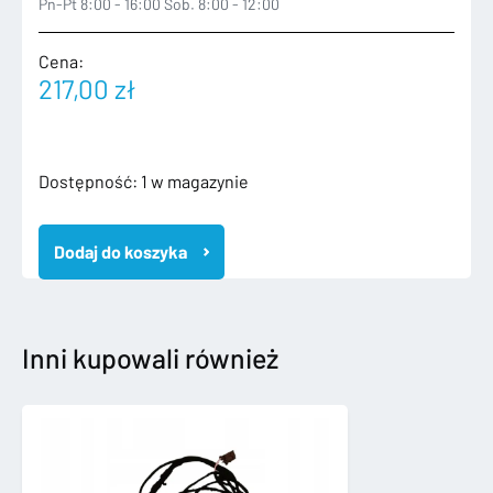
Pn-Pt 8:00 - 16:00 Sob. 8:00 - 12:00
Cena:
217,00
zł
ilość
Dostępność:
1 w magazynie
INFINITI
Q70
Dodaj do koszyka
BELKA
WZMOCNIENIE
ZDERZAKA
TYLNA
TYŁ
Inni kupowali również