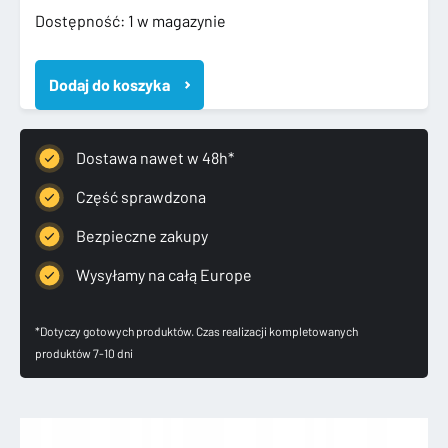
ilość
Dostępność:
1 w magazynie
FORD
S
Dodaj do koszyka
MAX
II
MK2
2014-
Dostawa nawet w 48h*
ZDERZAK
TYLNY
Część sprawdzona
EM2B17H773
Bezpieczne zakupy
Wysyłamy na całą Europe
*Dotyczy gotowych produktów. Czas realizacji kompletowanych
produktów 7-10 dni