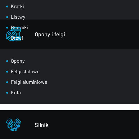
Kratki
Listwy
Błotniki
Opony i felgi
Drzwi
Klapy bagażnika
Lusterka
Opony
Maski
Felgi stalowe
Nadkola
Felgi aluminiowe
Pasy przednie
Koła
Szyby
Zderzaki
Pozostałe – części karoserii
Silnik