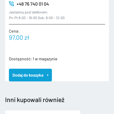
+48 76 740 01 04
Jesteśmy pod telefonem:
Pn-Pt 8:00 - 16:00 Sob. 8:00 - 12:00
Cena:
97,00
zł
ilość
Dostępność:
1 w magazynie
FORD
S
Dodaj do koszyka
MAX
II
MK2
2014-
ZDERZAK
Inni kupowali również
TYLNY
EM2B17H773