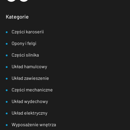
Kategorie
Części karoserii
Opony i felgi
Części silnika
Układ hamulcowy
Układ zawieszenie
Części mechaniczne
Układ wydechowy
Układ elektryczny
Wyposażenie wnętrza