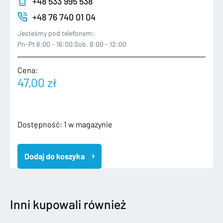
+48 533 995 538
+48 76 740 01 04
Jesteśmy pod telefonem:
Pn-Pt 8:00 - 16:00 Sob. 8:00 - 12:00
Cena:
47,00
zł
ilość
Dostępność:
1 w magazynie
BMW
3
Dodaj do koszyka
E92
E93
05-
14
LISTWA
Inni kupowali również
PROGOWA
PRAWA