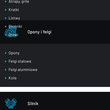
Atrapy, grile
Kratki
Listwy
Błotniki
Opony i felgi
Drzwi
Klapy bagażnika
Lusterka
Opony
Maski
Felgi stalowe
Nadkola
Felgi aluminiowe
Pasy przednie
Koła
Szyby
Zderzaki
Pozostałe – części karoserii
Silnik