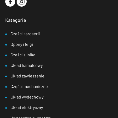
Kategorie
Części karoserii
Opony i felgi
Części silnika
Układ hamulcowy
Układ zawieszenie
Części mechaniczne
Układ wydechowy
Układ elektryczny
Wyposażenie wnętrza