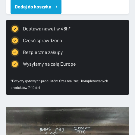
3
Dodaj do koszyka
E92
E93
05-
14
Dostawa nawet w 48h*
LISTWA
PROGOWA
Część sprawdzona
PRAWA
Bezpieczne zakupy
NAKŁADKA
PROGU
Wysyłamy na całą Europe
PRAWA
*Dotyczy gotowych produktów. Czas realizacji kompletowanych
produktów 7-10 dni