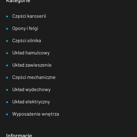
Kategorie
Części karoserii
Opony i felgi
Części silnika
Układ hamulcowy
Układ zawieszenie
Części mechaniczne
Układ wydechowy
Układ elektryczny
Wyposażenie wnętrza
Informacje