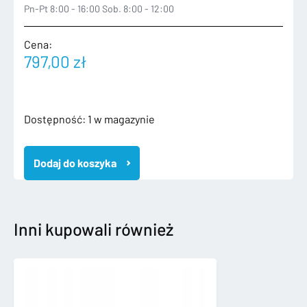
Pn-Pt 8:00 - 16:00 Sob. 8:00 - 12:00
Cena:
797,00
zł
ilość
Dostępność:
1 w magazynie
AUDI
RS7
Dodaj do koszyka
II
2
C8
4K8
2018-
Inni kupowali również
GRILL
ATRAPA
4K8853651F