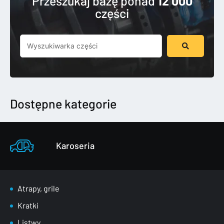
Przeszukaj bazę ponad
12 000
części
Szukaj
...
Dostępne kategorie
Karoseria
Atrapy, grile
Kratki
Listwy