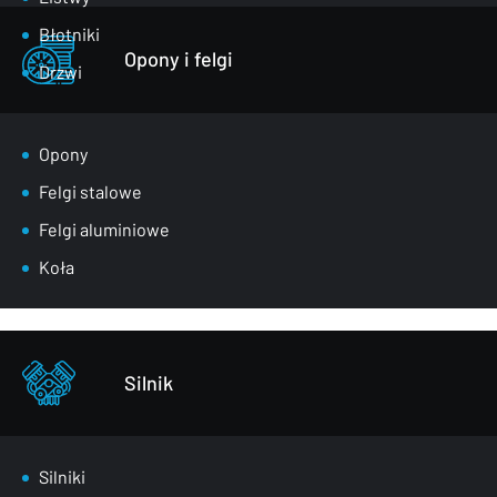
Błotniki
Opony i felgi
Drzwi
Klapy bagażnika
Lusterka
Opony
Maski
Felgi stalowe
Nadkola
Felgi aluminiowe
Pasy przednie
Koła
Szyby
Zderzaki
Pozostałe – części karoserii
Silnik
Silniki