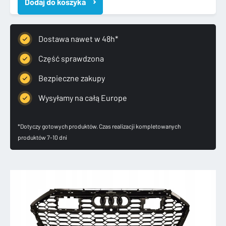
Dodaj do koszyka
II
2
C8
4K8
Dostawa nawet w 48h*
2018-
GRILL
Część sprawdzona
ATRAPA
Bezpieczne zakupy
4K8853651F
Wysyłamy na całą Europe
*Dotyczy gotowych produktów. Czas realizacji kompletowanych
produktów 7-10 dni