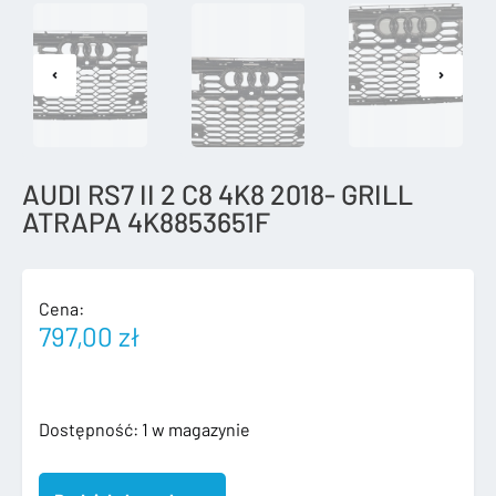
AUDI RS7 II 2 C8 4K8 2018- GRILL
ATRAPA 4K8853651F
Cena:
797,00
zł
ilość
Dostępność:
1 w magazynie
AUDI
RS7