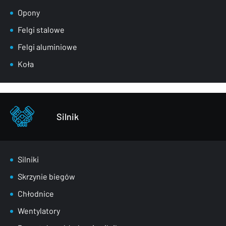
Lusterka
Opony
Maski
Felgi stalowe
Nadkola
Felgi aluminiowe
Pasy przednie
Koła
Szyby
Zderzaki
Pozostałe – części karoserii
Silnik
Silniki
Skrzynie biegów
Chłodnice
Wentylatory