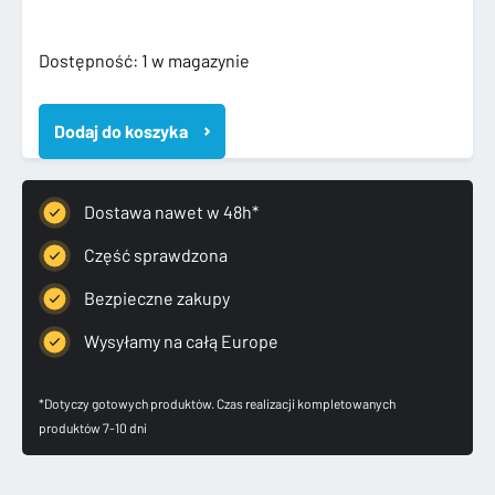
ilość
Dostępność:
1 w magazynie
8R0145737L
AUDI
Dodaj do koszyka
Q5
8R
3.0
TDI
Dostawa nawet w 48h*
RURA
WĄŻ
Część sprawdzona
INTERCOOLERA
Bezpieczne zakupy
Wysyłamy na całą Europe
*Dotyczy gotowych produktów. Czas realizacji kompletowanych
produktów 7-10 dni