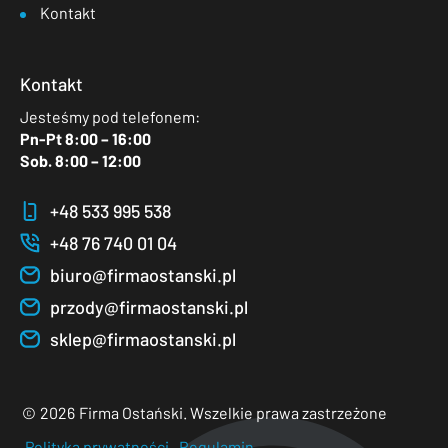
Kontakt
Kontakt
Jesteśmy pod telefonem:
Pn-Pt 8:00 – 16:00
Sob. 8:00 – 12:00
+48 533 995 538
+48 76 740 01 04
biuro@firmaostanski.pl
przody@firmaostanski.pl
sklep@firmaostanski.pl
©
2026
Firma Ostański. Wszelkie prawa zastrzeżone
Polityka prywatności
Regulamin