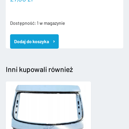
ilość
Dostępność:
1 w magazynie
8R0145737L
AUDI
Dodaj do koszyka
Q5
8R
3.0
TDI
RURA
Inni kupowali również
WĄŻ
INTERCOOLERA