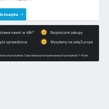
do koszyka
KO
stawa nawet w 48h*
Bezpieczne zakupy
TRZNE
A
ęść sprawdzona
Wysyłamy na całą Europe
towych produktów. Czas realizacji kompletowanych produktów 7-10 dni