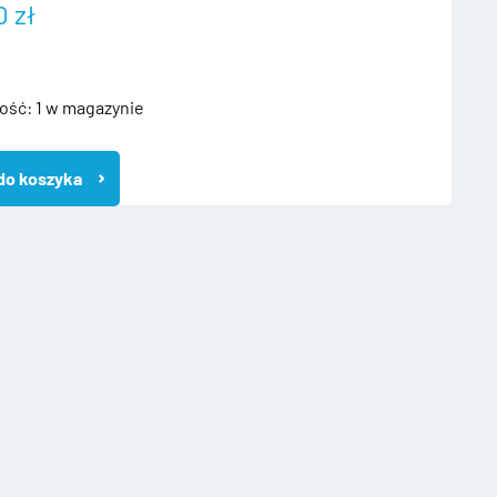
00
zł
ość:
1 w magazynie
do koszyka
KO
RZNE
A