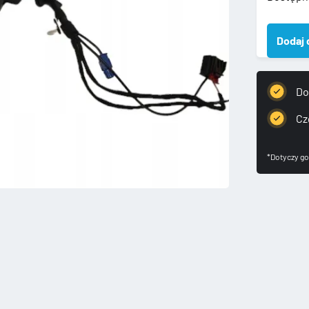
AUDI
E
Dodaj 
TRON
2019-
LUSTER
LEWE
Do
ZEWNĘ
KAMER
Cz
*Dotyczy go