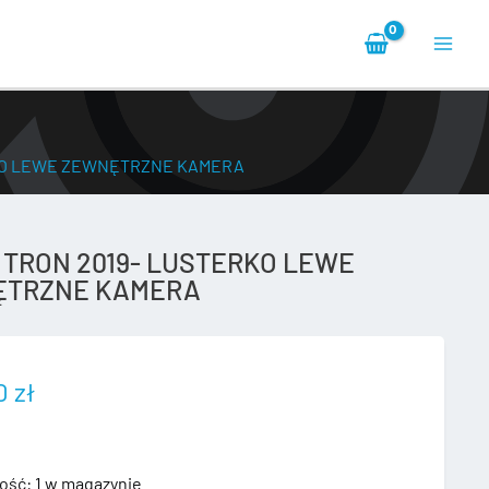
Main
Men
RKO LEWE ZEWNĘTRZNE KAMERA
E TRON 2019- LUSTERKO LEWE
ĘTRZNE KAMERA
00
zł
ość:
1 w magazynie