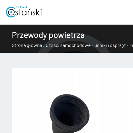
Przejdź
do
treści
Przewody powietrza
Strona główna
/
Części samochodowe
/
Silniki i osprzęt
/
P