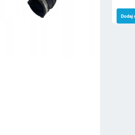
0571296
AUDI
Dodaj 
A8
D3
05-
07
WĄŻ
RURA
INTERC