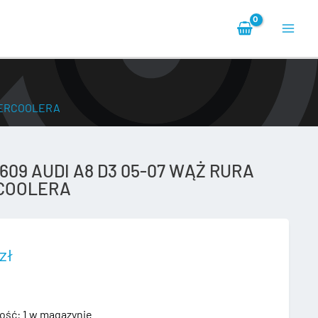
Main
Men
NTERCOOLERA
609 AUDI A8 D3 05-07 WĄŻ RURA
COOLERA
zł
ość:
1 w magazynie