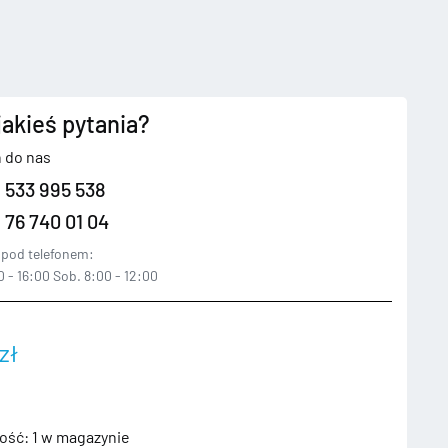
jakieś pytania?
 do nas
 533 995 538
 76 740 01 04
pod telefonem:
 - 16:00 Sob. 8:00 - 12:00
zł
ość:
1 w magazynie