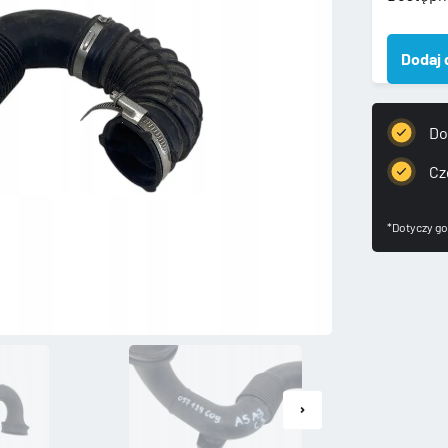
0571296
AUDI
Dodaj 
A8
D3
05-
07
Do
WĄŻ
RURA
Cz
INTERC
*Dotyczy go