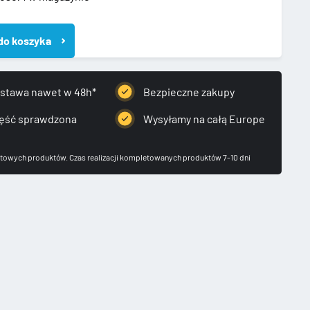
09
do koszyka
stawa nawet w 48h*
Bezpieczne zakupy
ęść sprawdzona
Wysyłamy na całą Europe
OOLERA
towych produktów. Czas realizacji kompletowanych produktów 7-10 dni