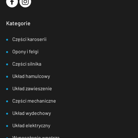
Kategorie
Części karoserii
Opony i felgi
Części silnika
Układ hamulcowy
Układ zawieszenie
Części mechaniczne
Układ wydechowy
Układ elektryczny
Wyposażenie wnętrza