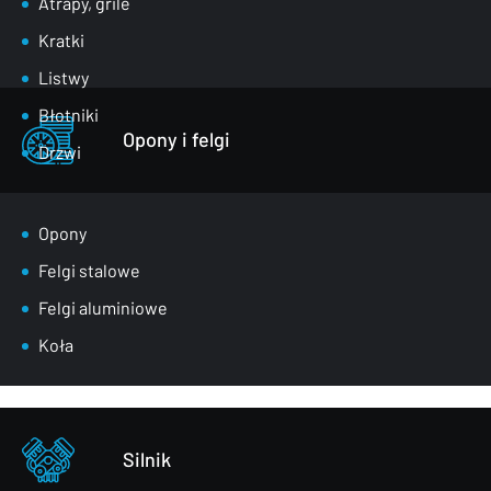
Atrapy, grile
Kratki
Listwy
Błotniki
Opony i felgi
Drzwi
Klapy bagażnika
Lusterka
Opony
Maski
Felgi stalowe
Nadkola
Felgi aluminiowe
Pasy przednie
Koła
Szyby
Zderzaki
Pozostałe – części karoserii
Silnik