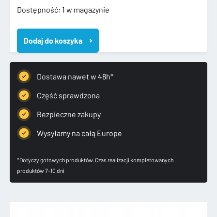
ilość
Dostępność:
1 w magazynie
AUDI
A6
Dodaj do koszyka
C7
4G
KOMBI
ZDERZAK
Dostawa nawet w 48h*
TYLNY
4
Część sprawdzona
PDC
Bezpieczne zakupy
4G9807511P
Wysyłamy na całą Europe
*Dotyczy gotowych produktów. Czas realizacji kompletowanych
produktów 7-10 dni