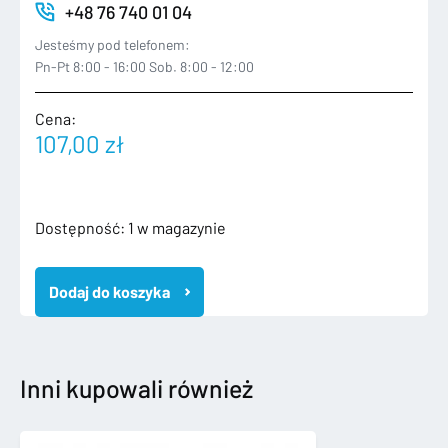
+48 76 740 01 04
Jesteśmy pod telefonem:
Pn-Pt 8:00 - 16:00 Sob. 8:00 - 12:00
Cena:
107,00
zł
ilość
Dostępność:
1 w magazynie
AUDI
A6
Dodaj do koszyka
C7
4G
KOMBI
ZDERZAK
TYLNY
Inni kupowali również
4
PDC
4G9807511P