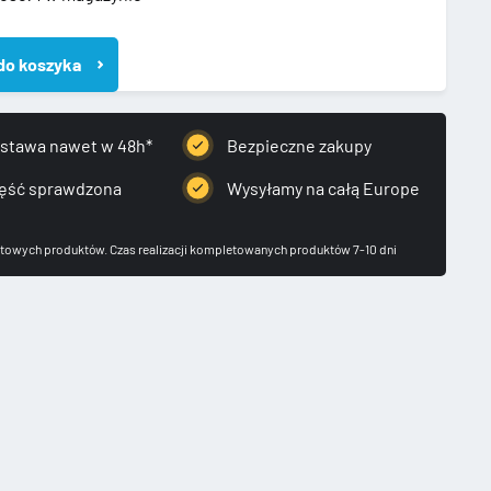
do koszyka
ZATOR
stawa nawet w 48h*
Bezpieczne zakupy
31BG
ęść sprawdzona
Wysyłamy na całą Europe
towych produktów. Czas realizacji kompletowanych produktów 7-10 dni