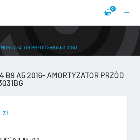
Main
Men
- AMORTYZATOR PRZÓD 8W0413031BG
A4 B9 A5 2016- AMORTYZATOR PRZÓD
3031BG
0
zł
ość:
1 w magazynie