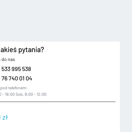
jakieś pytania?
 do nas
 533 995 538
 76 740 01 04
pod telefonem:
 - 16:00 Sob. 8:00 - 12:00
0
zł