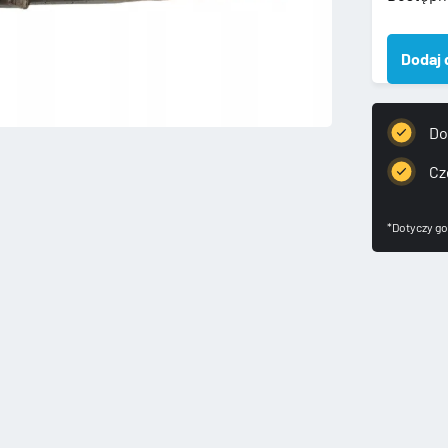
AUDI
A4
Dodaj 
B9
A5
2016-
AMORTY
Do
PRZÓD
8W04130
Cz
*Dotyczy go