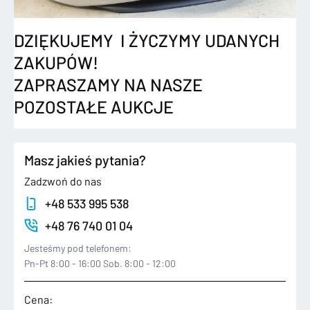
DZIĘKUJEMY I ŻYCZYMY UDANYCH
ZAKUPÓW!
ZAPRASZAMY NA NASZE
POZOSTAŁE AUKCJE
Masz jakieś pytania?
Zadzwoń do nas
+48 533 995 538
+48 76 740 01 04
Jesteśmy pod telefonem:
Pn-Pt 8:00 - 16:00 Sob. 8:00 - 12:00
Cena: