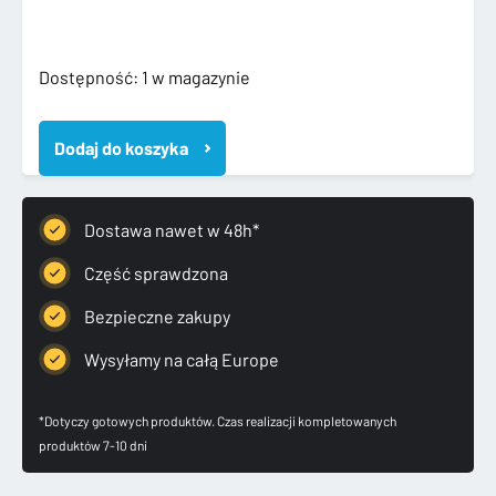
ilość
Dostępność:
1 w magazynie
AUDI
A4
Dodaj do koszyka
B9
8W
16-
COMPETITION
Dostawa nawet w 48h*
PLUS
KOMPLETNY
Część sprawdzona
PRZÓD
Bezpieczne zakupy
Wysyłamy na całą Europe
*Dotyczy gotowych produktów. Czas realizacji kompletowanych
produktów 7-10 dni