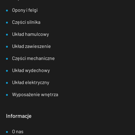
Opony i felgi
Części silnika
Układ hamulcowy
Układ zawieszenie
Części mechaniczne
Układ wydechowy
Układ elektryczny
Wyposażenie wnętrza
Informacje
O nas