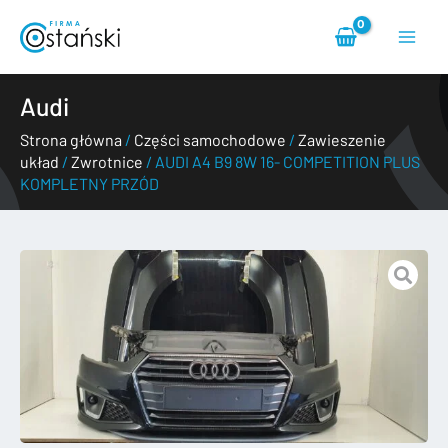
Przejdź
Main
do
treści
Menu
Audi
Strona główna
/
Części samochodowe
/
Zawieszenie
układ
/
Zwrotnice
/ AUDI A4 B9 8W 16- COMPETITION PLUS
KOMPLETNY PRZÓD