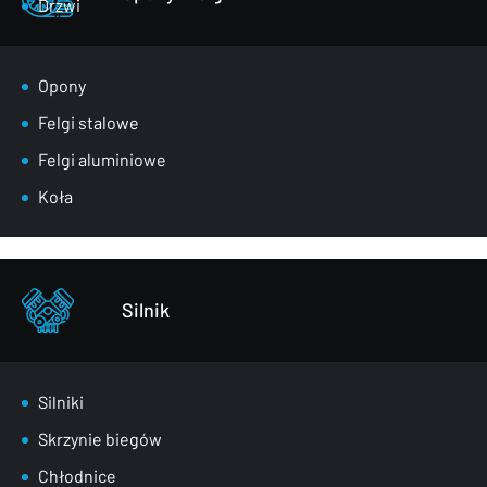
Drzwi
Klapy bagażnika
Lusterka
Opony
Maski
Felgi stalowe
Nadkola
Felgi aluminiowe
Pasy przednie
Koła
Szyby
Zderzaki
Pozostałe – części karoserii
Silnik
Silniki
Skrzynie biegów
Chłodnice