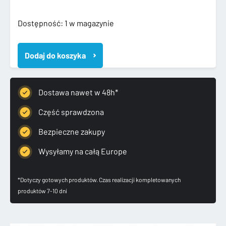
ilość
Dostępność:
1 w magazynie
4K0853376
AUDI
Dodaj do koszyka
A6
C8
4K
LISTWA
Dostawa nawet w 48h*
PROGOWA
PRAWA
Część sprawdzona
TYLNA
Bezpieczne zakupy
TYŁ
WEWNĘTRZNA
Wysyłamy na całą Europe
*Dotyczy gotowych produktów. Czas realizacji kompletowanych
produktów 7-10 dni