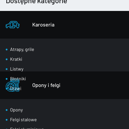
Dostępne kategorie
Karoseria
Atrapy, grile
Kratki
Listwy
Błotniki
Opony i felgi
Drzwi
Klapy bagażnika
Lusterka
Opony
Maski
Felgi stalowe
Nadkola