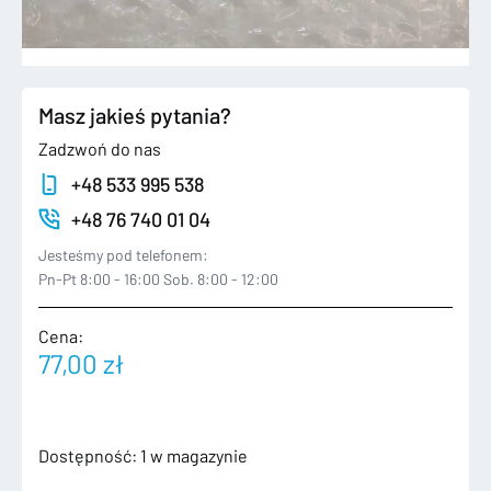
Masz jakieś pytania?
Zadzwoń do nas
+48 533 995 538
+48 76 740 01 04
Jesteśmy pod telefonem:
Pn-Pt 8:00 - 16:00 Sob. 8:00 - 12:00
Cena:
77,00
zł
ilość
Dostępność:
1 w magazynie
4K0853376