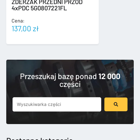
ZDERZAK PRZEDNI PRZÓD
4xPDC 5G0807221FL
Cena:
137,00
zł
Przeszukaj bazę ponad
12 000
części
Szukaj
...