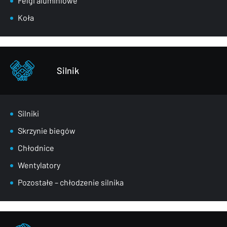
Felgi aluminiowe
Pasy przednie
Koła
Szyby
Zderzaki
Pozostałe – części karoserii
Silnik
Silniki
Skrzynie biegów
Chłodnice
Wentylatory
Pozostałe – chłodzenie silnika