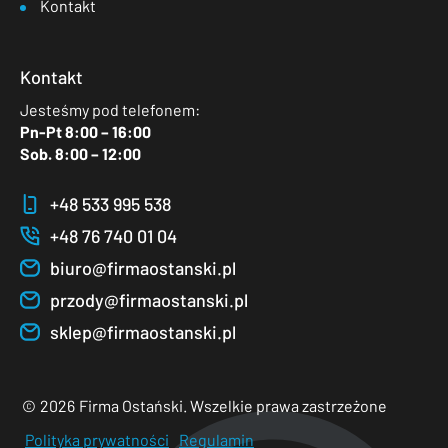
Kontakt
Kontakt
Jesteśmy pod telefonem:
Pn-Pt 8:00 – 16:00
Sob. 8:00 – 12:00
+48 533 995 538
+48 76 740 01 04
biuro@firmaostanski.pl
przody@firmaostanski.pl
sklep@firmaostanski.pl
©
2026
Firma Ostański. Wszelkie prawa zastrzeżone
Polityka prywatności
Regulamin