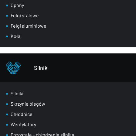
Lusterka
Opony
Maski
Felgi stalowe
Nadkola
Felgi aluminiowe
Pasy przednie
Koła
Szyby
Zderzaki
Pozostałe – części karoserii
Silnik
Silniki
Skrzynie biegów
Chłodnice
Wentylatory
Pozostałe – chłodzenie silnika