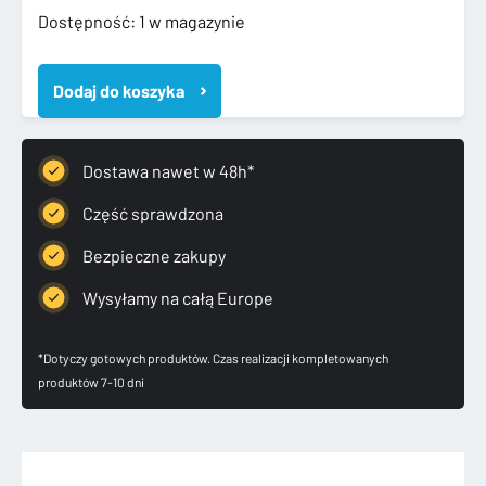
ilość
Dostępność:
1 w magazynie
1K6807421
VW
Dodaj do koszyka
GOLF
V
5
HB
Dostawa nawet w 48h*
2003-
2009
Część sprawdzona
ZDERZAK
Bezpieczne zakupy
TYLNY
TYŁ
Wysyłamy na całą Europe
*Dotyczy gotowych produktów. Czas realizacji kompletowanych
produktów 7-10 dni