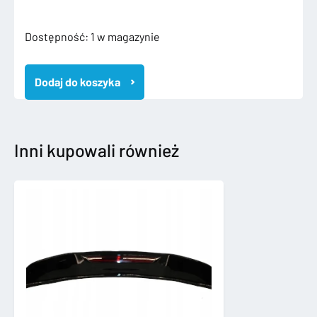
ilość
Dostępność:
1 w magazynie
1K6807421
VW
Dodaj do koszyka
GOLF
V
5
HB
2003-
Inni kupowali również
2009
ZDERZAK
TYLNY
TYŁ