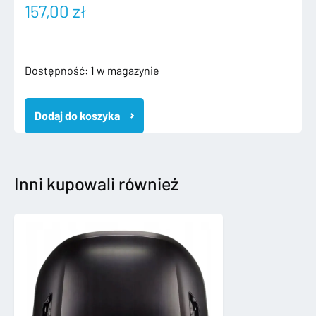
157,00
zł
ilość
Dostępność:
1 w magazynie
VW
GOLF
Dodaj do koszyka
VII
7
12-
16
ZDERZAK
Inni kupowali również
PRZEDNI
PRZÓD
4xPDC
5G0807221