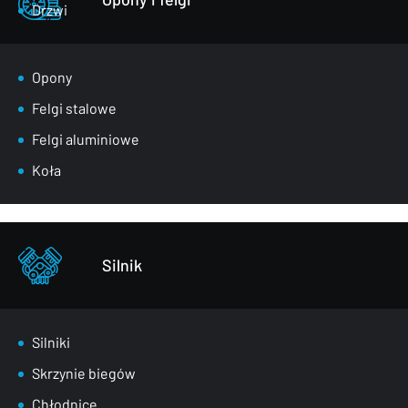
Drzwi
Klapy bagażnika
Lusterka
Opony
Maski
Felgi stalowe
Nadkola
Felgi aluminiowe
Pasy przednie
Koła
Szyby
Zderzaki
Pozostałe – części karoserii
Silnik
Silniki
Skrzynie biegów
Chłodnice