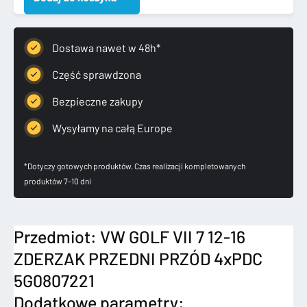
7
12-
16
Dostawa nawet w 48h*
ZDERZAK
PRZEDNI
Część sprawdzona
PRZÓD
Bezpieczne zakupy
4xPDC
5G0807221
Wysyłamy na całą Europe
*Dotyczy gotowych produktów. Czas realizacji kompletowanych
produktów 7-10 dni
Przedmiot: VW GOLF VII 7 12-16
ZDERZAK PRZEDNI PRZÓD 4xPDC
5G0807221
Dodatkowe parametry: