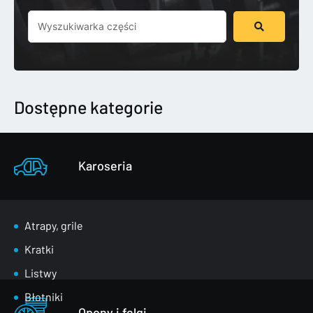
Szukaj
...
Dostępne kategorie
Karoseria
Atrapy, grile
Kratki
Listwy
Błotniki
Opony i felgi