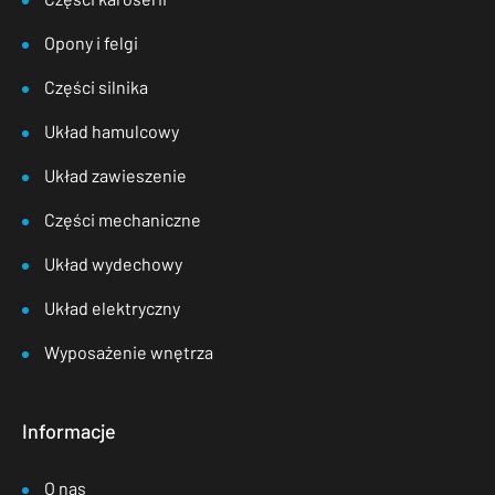
Opony i felgi
Części silnika
Układ hamulcowy
Układ zawieszenie
Części mechaniczne
Układ wydechowy
Układ elektryczny
Wyposażenie wnętrza
Informacje
O nas