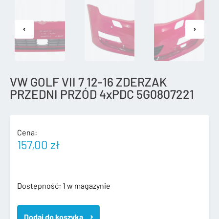
VW GOLF VII 7 12-16 ZDERZAK
PRZEDNI PRZÓD 4xPDC 5G0807221
Cena:
157,00
zł
ilość
Dostępność:
1 w magazynie
VW
GOLF
Dodaj do koszyka
VII