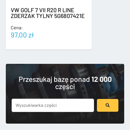
VW GOLF 7 VII R20 R LINE
ZDERZAK TYLNY 5G6807421E
Cena:
97,00
zł
Przeszukaj bazę ponad
12 000
części
Szukaj
...