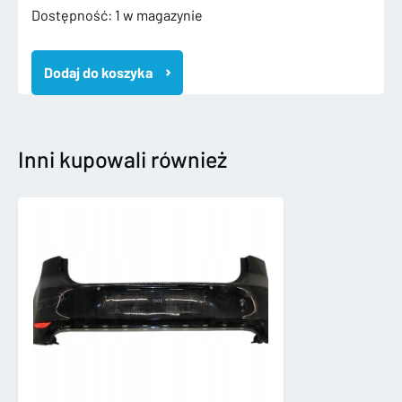
ilość
Dostępność:
1 w magazynie
MERCEDES
A
Dodaj do koszyka
KLASA
169
LIFT
2008-
12
Inni kupowali również
ZDERZAK
PRZEDNI