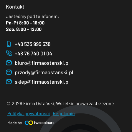
Kontakt
Jesteśmy pod telefonem:
Pn-Pt 8:00 – 16:00
Sob. 8:00 – 12:00
+48 533 995 538
+48 76 740 01 04
biuro@firmaostanski.pl
przody@firmaostanski.pl
sklep@firmaostanski.pl
©
2026
Firma Ostański. Wszelkie prawa zastrzeżone
Polityka prywatności
Regulamin
Made by