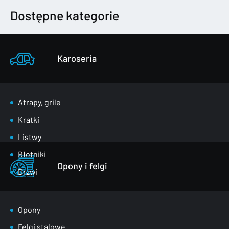
Dostępne kategorie
Karoseria
Atrapy, grile
Kratki
Listwy
Błotniki
Opony i felgi
Drzwi
Klapy bagażnika
Lusterka
Opony
Maski
Felgi stalowe