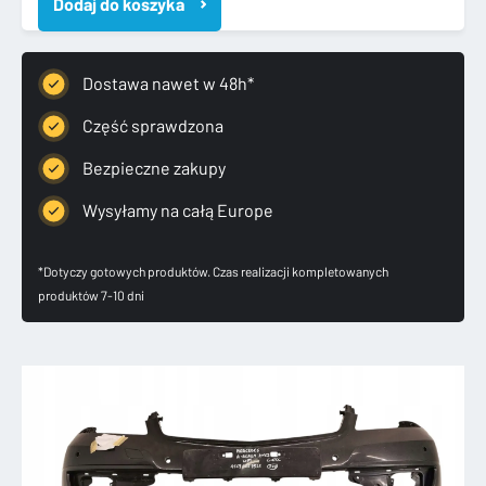
Dodaj do koszyka
KLASA
169
LIFT
2008-
Dostawa nawet w 48h*
12
ZDERZAK
Część sprawdzona
PRZEDNI
Bezpieczne zakupy
Wysyłamy na całą Europe
*Dotyczy gotowych produktów. Czas realizacji kompletowanych
produktów 7-10 dni