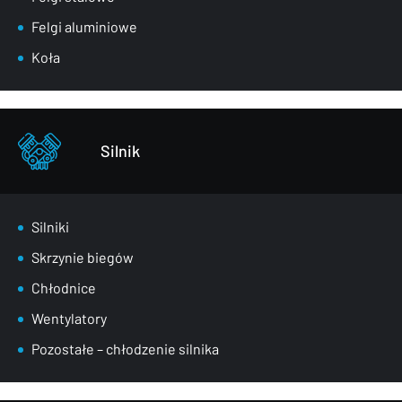
Nadkola
Felgi aluminiowe
Pasy przednie
Koła
Szyby
Zderzaki
Pozostałe – części karoserii
Silnik
Silniki
Skrzynie biegów
Chłodnice
Wentylatory
Pozostałe – chłodzenie silnika