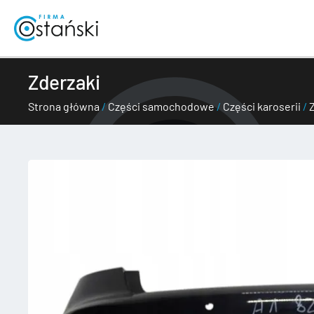
Przejdź
do
treści
Zderzaki
Strona główna
/
Części samochodowe
/
Części karoserii
/