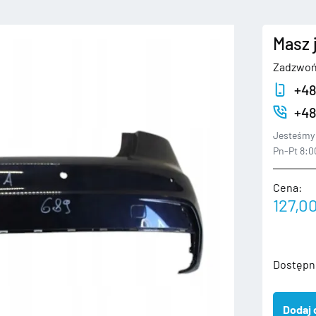
Masz 
Zadzwoń
+48
+48
Jesteśmy 
Pn-Pt 8:00
Cena:
127,0
ilość
Dostępn
AUDI
A1
Dodaj 
II