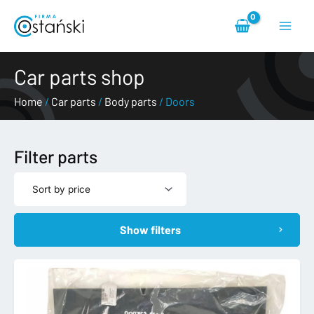
Skip
Main
to
content
Menu
Car parts shop
Home
/
Car parts
/
Body parts
/ Doors
Filter parts
Show filters