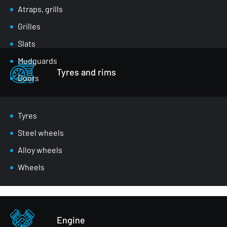
Atraps, grills
Grilles
Slats
Mudguards
Tyres and rims
Doors
Luggage compartment flaps
Mirrors
Tyres
Masks
Steel wheels
Wheel arches
Alloy wheels
Front belts
Wheels
Glazing
Bumpers
Other - body parts
Engine