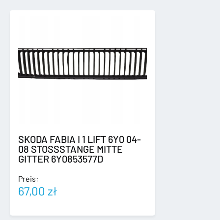
7
PIN
Menge
SKODA FABIA I 1 LIFT 6Y0 04-
08 STOSSSTANGE MITTE
GITTER 6Y0853577D
Preis:
67,00
zł