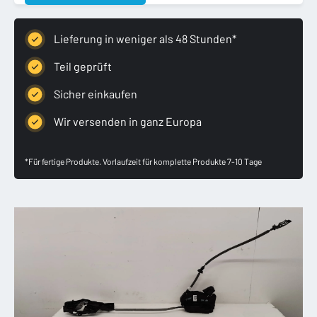
15-
ZAMEK
DRZWI
Lieferung in weniger als 48 Stunden*
LEWY
TYLNY
Teil geprüft
7
Sicher einkaufen
PIN
Menge
Wir versenden in ganz Europa
*Für fertige Produkte. Vorlaufzeit für komplette Produkte 7-10 Tage