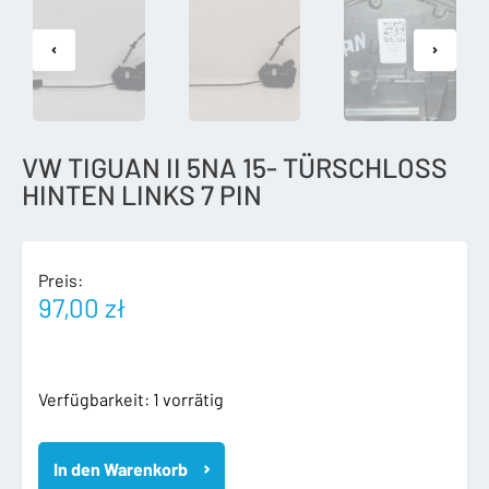
VW TIGUAN II 5NA 15- TÜRSCHLOSS
HINTEN LINKS 7 PIN
Preis:
97,00
zł
VW
Verfügbarkeit:
1 vorrätig
TIGUAN
II
In den Warenkorb
5NA