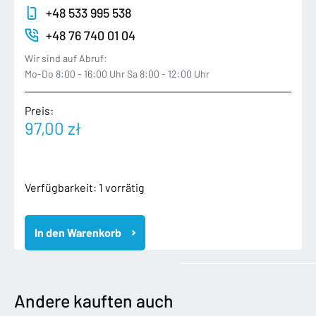
+48 533 995 538
+48 76 740 01 04
Wir sind auf Abruf:
Mo-Do 8:00 - 16:00 Uhr Sa 8:00 - 12:00 Uhr
Preis:
97,00
zł
VW
Verfügbarkeit:
1 vorrätig
TIGUAN
II
In den Warenkorb
5NA
15-
ZAMEK
DRZWI
LEWY
Andere kauften auch
TYLNY