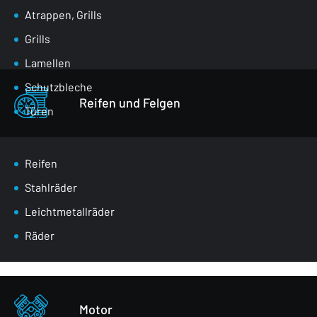
Atrappen, Grills
Grills
Lamellen
Schutzbleche
Reifen und Felgen
Türen
Klappen für den Gepäckraum
Spiegel
Reifen
Masken
Stahlräder
Radkästen
Leichtmetallräder
Vordere Gurte
Räder
Verglasung
Stoßstangen
Sonstiges - Körperteile
Motor