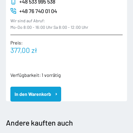
+48 533 995 538
+48 76 740 01 04
Wir sind auf Abruf:
Mo-Do 8:00 - 16:00 Uhr Sa 8:00 - 12:00 Uhr
Preis:
377,00
zł
MINI
Verfügbarkeit:
1 vorrätig
COUNTRYMAN
R60
In den Warenkorb
ZBIORNIK
PŁYNU
SPRYSKIWACZY
Menge
Andere kauften auch