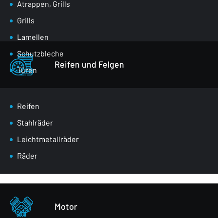
Atrappen, Grills
Grills
Lamellen
Schutzbleche
Reifen und Felgen
Türen
Klappen für den Gepäckraum
Spiegel
Reifen
Masken
Stahlräder
Radkästen
Leichtmetallräder
Vordere Gurte
Räder
Verglasung
Stoßstangen
Sonstiges - Körperteile
Motor