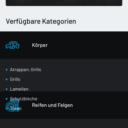
Verfügbare Kategorien
Körper
Atrappen, Grills
Grills
Lamellen
Schutzbleche
Reifen und Felgen
Türen
Klappen für den Gepäckraum
Spiegel