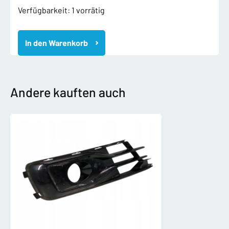
CUPRA
Verfügbarkeit:
1 vorrätig
BORN
2021-
In den Warenkorb
ŚLIZG
MOCOWANIE
ZDERZAKA
LEWY
TYLNY
Andere kauften auch
TYŁ
10E807393
Menge