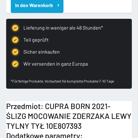
In den Warenkorb
ŚLIZG
MOCOWANIE
ZDERZAKA
LEWY
Lieferung in weniger als 48 Stunden*
TYLNY
TYŁ
Teil geprüft
10E807393
Sicher einkaufen
Menge
Wir versenden in ganz Europa
*Für fertige Produkte. Vorlaufzeit für komplette Produkte 7-10 Tage
Przedmiot: CUPRA BORN 2021-
ŚLIZG MOCOWANIE ZDERZAKA LEWY
TYLNY TYŁ 10E807393
Dodatkowe parametry: