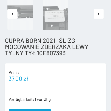
CUPRA BORN 2021- ŚLIZG
MOCOWANIE ZDERZAKA LEWY
TYLNY TYŁ 10E807393
Preis:
37,00
zł
CUPRA
Verfügbarkeit:
1 vorrätig
BORN
2021-