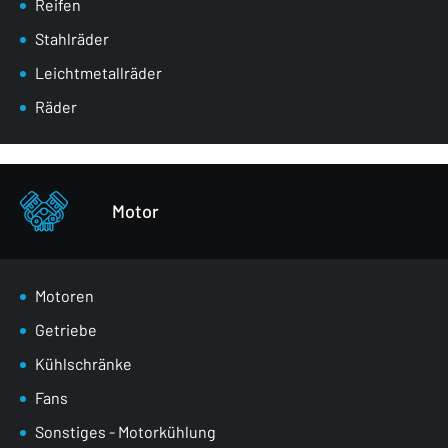
Reifen
Masken
Stahlräder
Radkästen
Leichtmetallräder
Vordere Gurte
Räder
Verglasung
Stoßstangen
Sonstiges - Körperteile
Motor
Motoren
Getriebe
Kühlschränke
Fans
Sonstiges - Motorkühlung