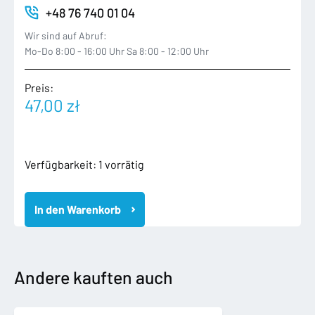
+48 76 740 01 04
Wir sind auf Abruf:
Mo-Do 8:00 - 16:00 Uhr Sa 8:00 - 12:00 Uhr
Preis:
47,00
zł
BMW
Verfügbarkeit:
1 vorrätig
1
E81
In den Warenkorb
E82
04-
11
LISTWA
PROGOWA
Andere kauften auch
LEWA
NAKŁADKA