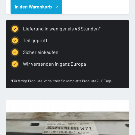
E81
In den Warenkorb
E82
04-
11
LISTWA
Lieferung in weniger als 48 Stunden*
PROGOWA
LEWA
Teil geprüft
NAKŁADKA
Sicher einkaufen
PRÓG
LEWY
Wir versenden in ganz Europa
Menge
*Für fertige Produkte. Vorlaufzeit für komplette Produkte 7-10 Tage