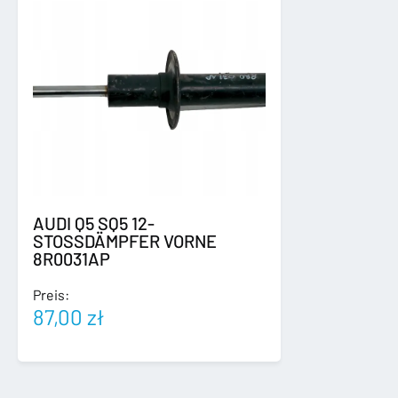
PRÓG
LEWY
Menge
AUDI Q5 SQ5 12-
STOSSDÄMPFER VORNE
8R0031AP
Preis:
87,00
zł