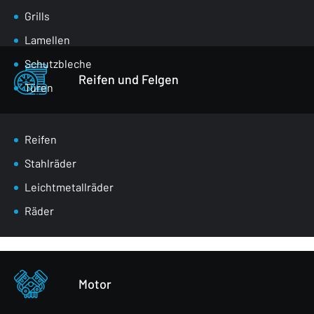
Grills
Lamellen
Schutzbleche
Reifen und Felgen
Türen
Klappen für den Gepäckraum
Spiegel
Reifen
Masken
Stahlräder
Radkästen
Leichtmetallräder
Vordere Gurte
Räder
Verglasung
Stoßstangen
Sonstiges - Körperteile
Motor