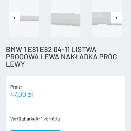
BMW 1 E81 E82 04-11 LISTWA
PROGOWA LEWA NAKŁADKA PRÓG
LEWY
Preis:
47,00
zł
BMW
Verfügbarkeit:
1 vorrätig
1