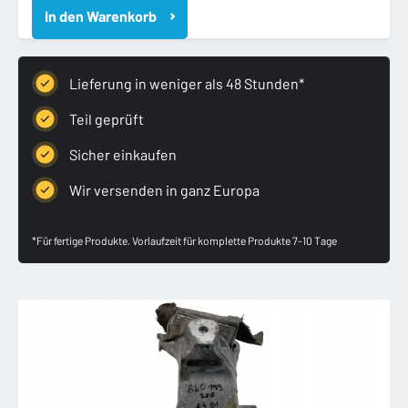
In den Warenkorb
A5
8T
ŁAPA
PODUSZKA
Lieferung in weniger als 48 Stunden*
SILNIKA
8K0199388
Teil geprüft
Menge
Sicher einkaufen
Wir versenden in ganz Europa
*Für fertige Produkte. Vorlaufzeit für komplette Produkte 7-10 Tage