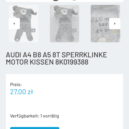
AUDI A4 B8 A5 8T SPERRKLINKE
MOTOR KISSEN 8K0199388
Preis:
27,00
zł
AUDI
Verfügbarkeit:
1 vorrätig
A4
B8