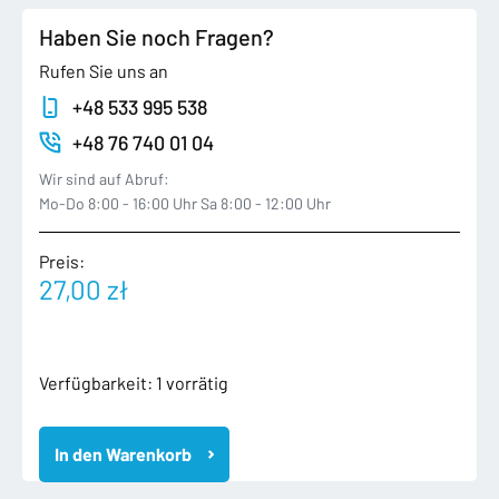
Haben Sie noch Fragen?
Rufen Sie uns an
+48 533 995 538
+48 76 740 01 04
Wir sind auf Abruf:
Mo-Do 8:00 - 16:00 Uhr Sa 8:00 - 12:00 Uhr
Preis:
27,00
zł
AUDI
Verfügbarkeit:
1 vorrätig
A4
B8
In den Warenkorb
A5
8T