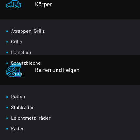
Körper
Atrappen, Grills
Grills
Lamellen
Schutzbleche
Reifen und Felgen
Türen
Klappen für den Gepäckraum
Spiegel
Reifen
Masken
Stahlräder
Radkästen
Leichtmetallräder
Vordere Gurte
Räder
Verglasung