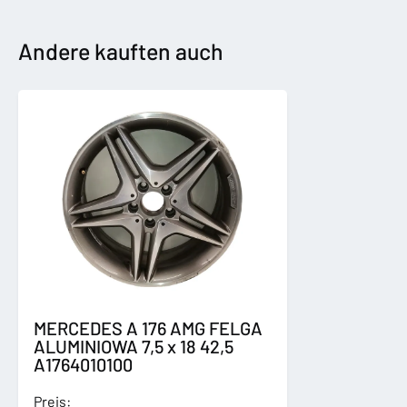
ŁAPA
PODUSZKA
SILNIKA
Andere kauften auch
8K0199388
Menge
MERCEDES A 176 AMG FELGA
ALUMINIOWA 7,5 x 18 42,5
A1764010100
Preis: