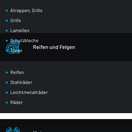
Atrappen, Grills
Grills
Lamellen
Schutzbleche
Reifen und Felgen
Türen
Klappen für den Gepäckraum
Spiegel
Reifen
Masken
Stahlräder
Radkästen
Leichtmetallräder
Vordere Gurte
Räder
Verglasung
Stoßstangen
Sonstiges - Körperteile