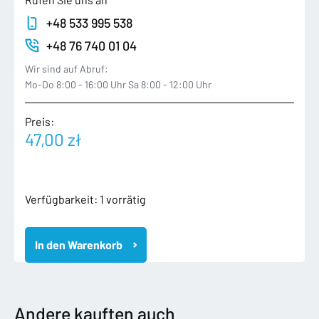
+48 533 995 538
+48 76 740 01 04
Wir sind auf Abruf:
Mo-Do 8:00 - 16:00 Uhr Sa 8:00 - 12:00 Uhr
Preis:
47,00
zł
8Y0035282
Verfügbarkeit:
1 vorrätig
AUDI
A3
In den Warenkorb
8Y
2020-
MODUŁ
STEROWNIK
USŁUG
Andere kauften auch