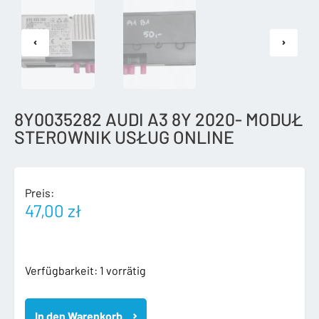
8Y0035282 AUDI A3 8Y 2020- MODUŁ
STEROWNIK USŁUG ONLINE
Preis:
47,00
zł
8Y0035282
Verfügbarkeit:
1 vorrätig
AUDI
A3
In den Warenkorb
8Y