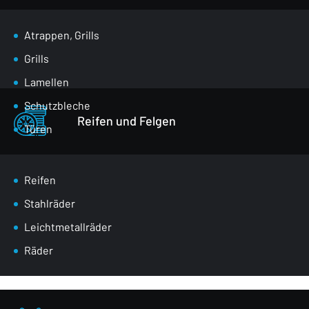
Atrappen, Grills
Grills
Lamellen
Schutzbleche
Reifen und Felgen
Türen
Klappen für den Gepäckraum
Spiegel
Reifen
Masken
Stahlräder
Radkästen
Leichtmetallräder
Vordere Gurte
Räder
Verglasung
Stoßstangen