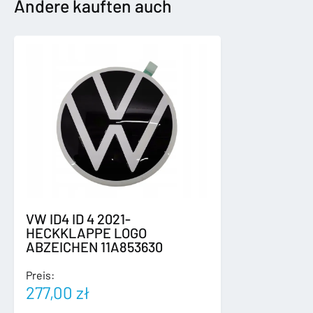
2008
Andere kauften auch
ZDERZAK
TYLNY
TYŁ
Menge
VW ID4 ID 4 2021-
HECKKLAPPE LOGO
ABZEICHEN 11A853630
Preis:
277,00
zł