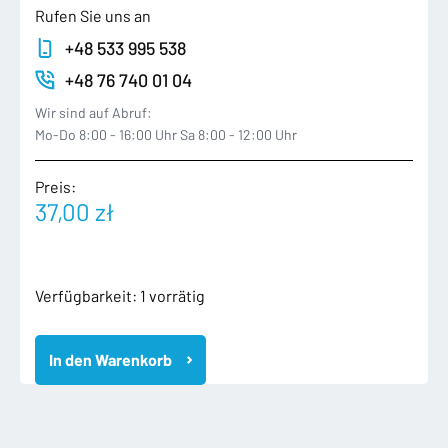
Rufen Sie uns an
+48 533 995 538
+48 76 740 01 04
Wir sind auf Abruf:
Mo-Do 8:00 - 16:00 Uhr Sa 8:00 - 12:00 Uhr
Preis:
37,00
zł
1K6807421
Verfügbarkeit:
1 vorrätig
VW
GOLF
In den Warenkorb
V
5
HB
2003-