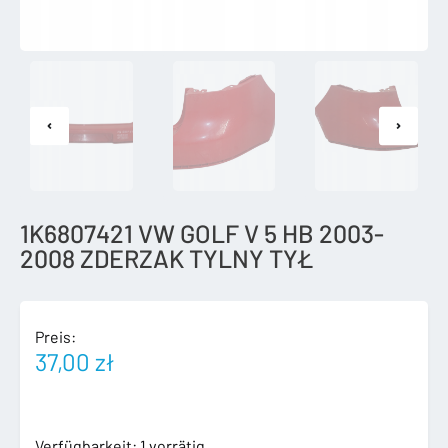
1K6807421 VW GOLF V 5 HB 2003-
2008 ZDERZAK TYLNY TYŁ
Preis:
37,00
zł
1K6807421
Verfügbarkeit:
1 vorrätig