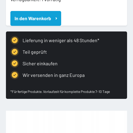
VW
GOLF
In den Warenkorb
V
5
HB
2003-
Lieferung in weniger als 48 Stunden*
2008
ZDERZAK
Teil geprüft
TYLNY
Sicher einkaufen
TYŁ
Menge
Wir versenden in ganz Europa
*Für fertige Produkte. Vorlaufzeit für komplette Produkte 7-10 Tage