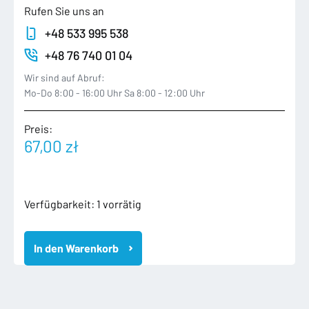
Rufen Sie uns an
+48 533 995 538
+48 76 740 01 04
Wir sind auf Abruf:
Mo-Do 8:00 - 16:00 Uhr Sa 8:00 - 12:00 Uhr
Preis:
67,00
zł
1K0035191D
Verfügbarkeit:
1 vorrätig
VW
GOLF
In den Warenkorb
V
JETTA
PASSAT
B6