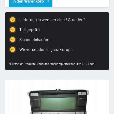
In den Warenkorb
V
JETTA
PASSAT
B6
Lieferung in weniger als 48 Stunden*
TOURAN
RADIO
Teil geprüft
Menge
Sicher einkaufen
Wir versenden in ganz Europa
*Für fertige Produkte. Vorlaufzeit für komplette Produkte 7-10 Tage