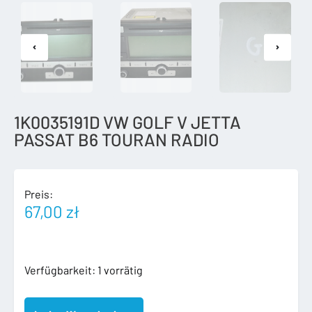
1K0035191D VW GOLF V JETTA
PASSAT B6 TOURAN RADIO
Preis:
67,00
zł
1K0035191D
Verfügbarkeit:
1 vorrätig
VW
GOLF