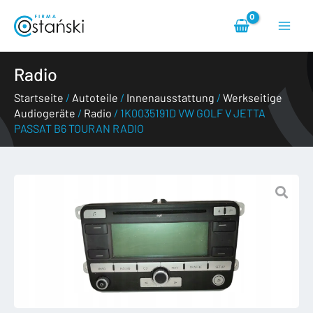
Zum
Haup
Inhalt
springen
Radio
Startseite
/
Autoteile
/
Innenausstattung
/
Werkseitige
Audiogeräte
/
Radio
/ 1K0035191D VW GOLF V JETTA
PASSAT B6 TOURAN RADIO