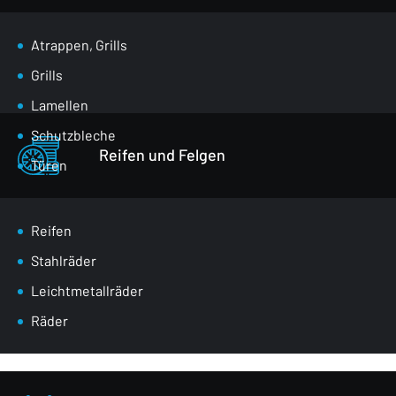
Atrappen, Grills
Grills
Lamellen
Schutzbleche
Reifen und Felgen
Türen
Klappen für den Gepäckraum
Spiegel
Reifen
Masken
Stahlräder
Radkästen
Leichtmetallräder
Vordere Gurte
Räder
Verglasung
Stoßstangen